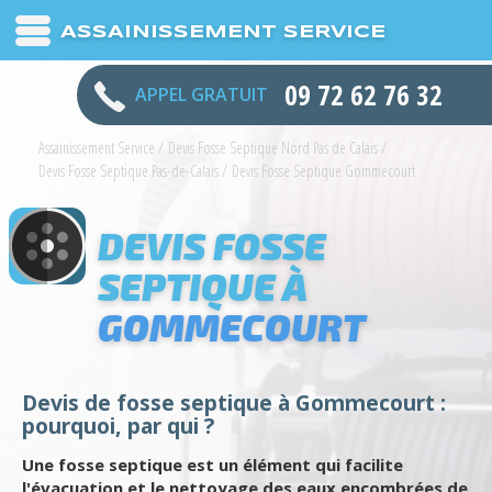
ASSAINISSEMENT SERVICE
09 72 62 76 32
APPEL GRATUIT
Assainissement Service
/
Devis Fosse Septique Nord Pas de Calais
/
Devis Fosse Septique Pas-de-Calais
/
Devis Fosse Septique Gommecourt
DEVIS FOSSE
SEPTIQUE À
GOMMECOURT
Devis de fosse septique à Gommecourt :
pourquoi, par qui ?
Une fosse septique est un élément qui facilite
l'évacuation et le nettoyage des eaux encombrées de