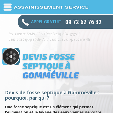
ASSAINISSEMENT SERVICE
09 72 62 76 32
APPEL GRATUIT
Assainissement Service
/
Devis Fosse Septique Bourgogne
/
Devis Fosse Septique Côte-d'or
/
Devis Fosse Septique Gomméville
DEVIS FOSSE
SEPTIQUE À
GOMMÉVILLE
Devis de fosse septique à Gomméville :
pourquoi, par qui ?
Une fosse septique est un élément qui permet
l'élimination et le lavage des eaux vannes de votre