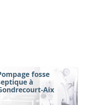
Pompage fosse
septique à
Gondrecourt-Aix