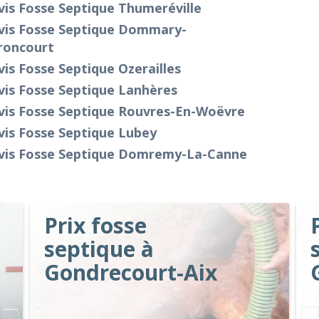
is Fosse Septique Thumeréville
vis Fosse Septique Dommary-
roncourt
is Fosse Septique Ozerailles
vis Fosse Septique Lanhères
vis Fosse Septique Rouvres-En-Woëvre
vis Fosse Septique Lubey
vis Fosse Septique Domremy-La-Canne
Prix fosse
septique à
Gondrecourt-Aix