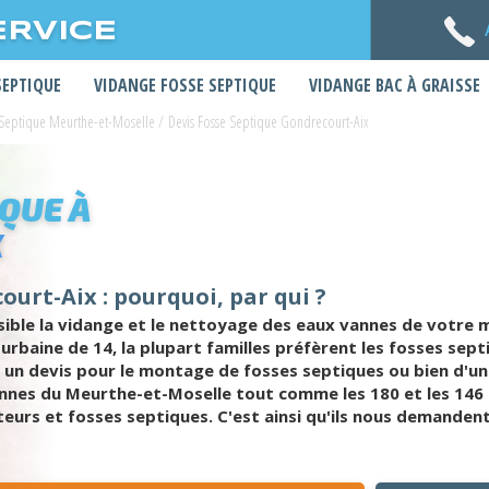
ERVICE
SEPTIQUE
VIDANGE FOSSE SEPTIQUE
VIDANGE BAC À GRAISSE
 Septique Meurthe-et-Moselle
/
Devis Fosse Septique Gondrecourt-Aix
IQUE À
X
ourt-Aix : pourquoi, par qui ?
sible la vidange et le nettoyage des eaux vannes de votre 
 urbaine de 14, la plupart familles préfèrent les fosses sep
un devis pour le montage de fosses septiques ou bien d'une
nes du Meurthe-et-Moselle tout comme les 180 et les 146 p
urs et fosses septiques. C'est ainsi qu'ils nous demandent