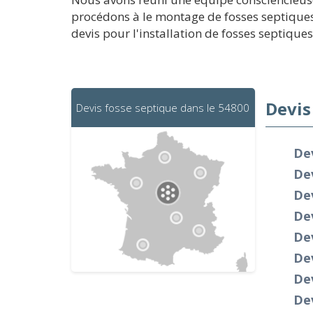
procédons à le montage de fosses septiques
devis pour l'installation de fosses septiques
Devis
Devis fosse septique dans le 54800
De
Dev
Dev
Dev
Dev
De
De
Dev