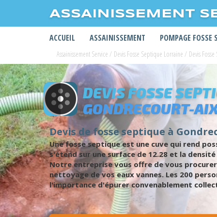
ASSAINISSEMENT S
ACCUEIL
ASSAINISSEMENT
POMPAGE FOSSE 
Assainissement Service
/
Devis Fosse Septique Lorraine
/
Devis Fosse
DEVIS FOSSE SEPT
GONDRECOURT-AI
Devis de fosse septique à Gondrec
Une fosse septique est une cuve qui rend pos
s'étend sur une surface de 12.28 et la densité
Notre entreprise vous offre de vous procurer 
nettoyage de vos eaux vannes. Les 200 person
l'importance d'épurer convenablement collecte