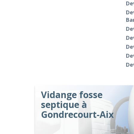
Dev
De
Ba
Dev
De
De
De
De
Vidange fosse
septique à
Gondrecourt-Aix