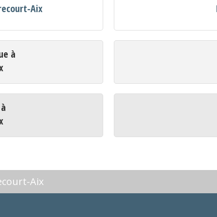
recourt-Aix
ue à
x
 à
x
ecourt-Aix