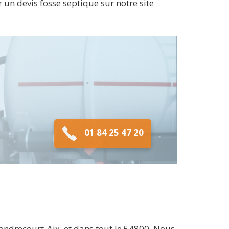
r un devis fosse septique sur notre site
01 84 25 47 20
ndrecourt-Aix, et dans tout le 54800. Nous