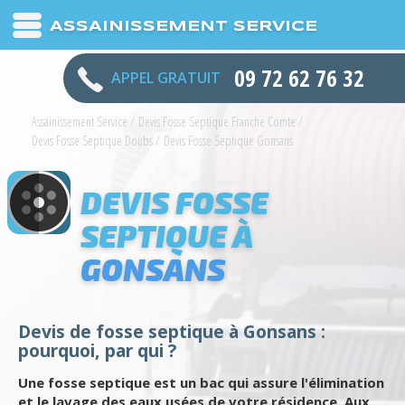
ASSAINISSEMENT SERVICE
09 72 62 76 32
APPEL GRATUIT
Assainissement Service
/
Devis Fosse Septique Franche Comte
/
Devis Fosse Septique Doubs
/
Devis Fosse Septique Gonsans
DEVIS FOSSE
SEPTIQUE À
GONSANS
Devis de fosse septique à Gonsans :
pourquoi, par qui ?
Une fosse septique est un bac qui assure l'élimination
et le lavage des eaux usées de votre résidence. Aux