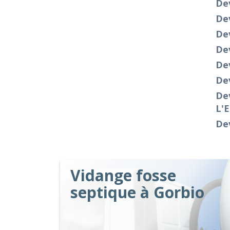
Dev
Dev
Dev
Dev
Dev
Dev
De
L'
Dev
Vidange fosse
septique à Gorbio