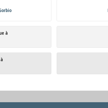
Gorbio
ue à
 à