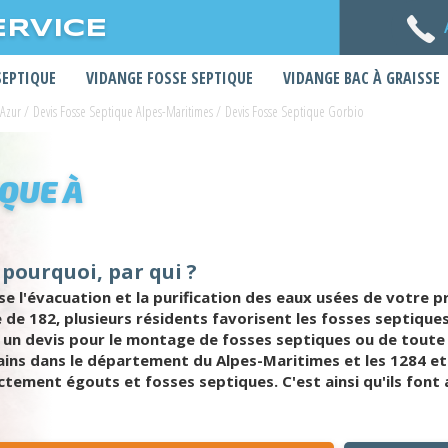
ERVICE
SEPTIQUE
VIDANGE FOSSE SEPTIQUE
VIDANGE BAC À GRAISSE
'Azur
/
Devis Fosse Septique Alpes-Maritimes
/
Devis Fosse Septique Gorbio
IQUE À
 pourquoi, par qui ?
 l'évacuation et la purification des eaux usées de votre pro
e de 182, plusieurs résidents favorisent les fosses septiqu
re un devis pour le montage de fosses septiques ou de toute
rains dans le département du Alpes-Maritimes et les 1284 et 
tement égouts et fosses septiques. C'est ainsi qu'ils font 