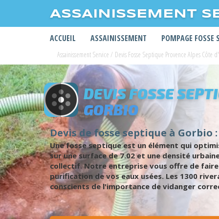
ASSAINISSEMENT S
ACCUEIL
ASSAINISSEMENT
POMPAGE FOSSE 
Assainissement Service
/
Devis Fosse Septique Provence Alpes Côte d
DEVIS FOSSE SEPT
GORBIO
Devis de fosse septique à Gorbio :
Une fosse septique est un élément qui optimise
sur une surface de 7.02 et une densité urbain
collectif. Notre entreprise vous offre de fai
purification de vos eaux usées. Les 1300 rive
conscients de l'importance de vidanger correc