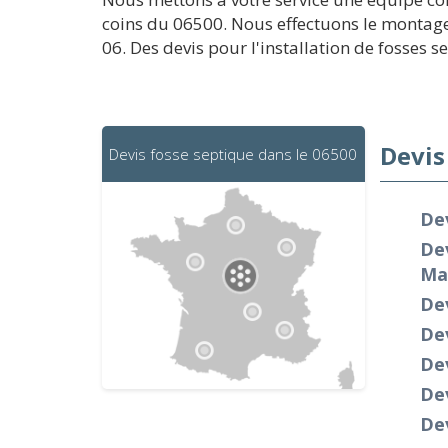
coins du 06500. Nous effectuons le montage 
06. Des devis pour l'installation de fosses s
Devis
Devis fosse septique dans le 06500
Dev
De
Ma
Dev
Dev
De
Dev
Dev