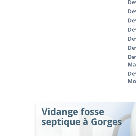
De
Dev
Dev
De
Dev
Dev
Dev
Ma
Dev
Mo
Vidange fosse
septique à Gorges