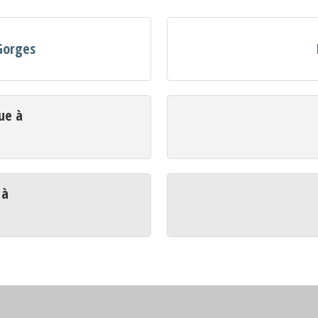
Gorges
ue à
 à
s