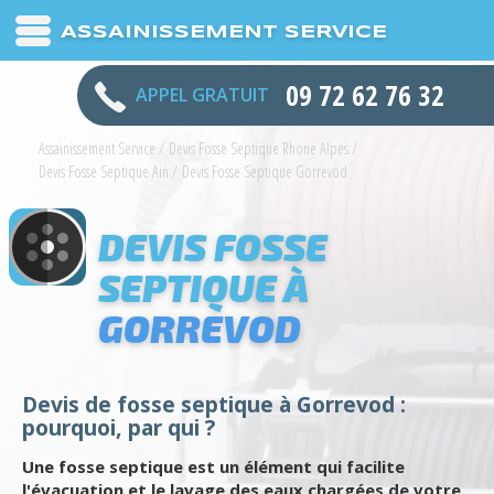
ASSAINISSEMENT SERVICE
09 72 62 76 32
APPEL GRATUIT
Assainissement Service
/
Devis Fosse Septique Rhone Alpes
/
Devis Fosse Septique Ain
/
Devis Fosse Septique Gorrevod
DEVIS FOSSE
SEPTIQUE À
GORREVOD
Devis de fosse septique à Gorrevod :
pourquoi, par qui ?
Une fosse septique est un élément qui facilite
l'évacuation et le lavage des eaux chargées de votre