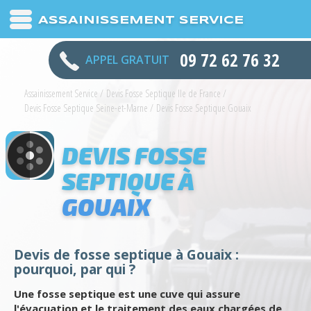
ASSAINISSEMENT SERVICE
09 72 62 76 32
APPEL GRATUIT
Assainissement Service
/
Devis Fosse Septique Ile de France
/
Devis Fosse Septique Seine-et-Marne
/
Devis Fosse Septique Gouaix
DEVIS FOSSE
SEPTIQUE À
GOUAIX
Devis de fosse septique à Gouaix :
pourquoi, par qui ?
Une fosse septique est une cuve qui assure
l'évacuation et le traitement des eaux chargées de