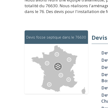
totalité du 76630. Nous réalisons l'aménage
dans le 76. Des devis pour l'installation de
Devis
Devis fosse septique dans le 76630
De
Dev
Dev
Dev
Bo
De
Dev
Ch