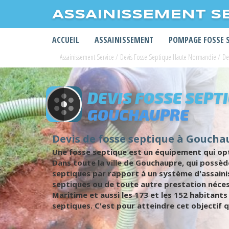
ASSAINISSEMENT S
ACCUEIL
ASSAINISSEMENT
POMPAGE FOSSE 
Assainissement Service
/
Devis Fosse Septique Haute Normandie
/
De
DEVIS FOSSE SEPT
GOUCHAUPRE
Devis de fosse septique à Gouchau
Une fosse septique est un équipement qui opt
Dans toute la ville de Gouchaupre, qui possèd
septiques par rapport à un système d'assaini
septiques ou de toute autre prestation néces
Maritime et aussi les 173 et les 152 habitants
septiques. C'est pour atteindre cet objectif q