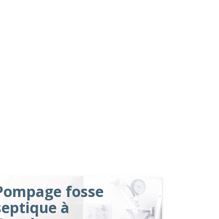
Pompage fosse
septique à