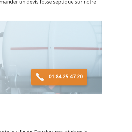
emander un devis fosse septique sur notre
01 84 25 47 20
pte la ville de Gouchaupre, et dans la