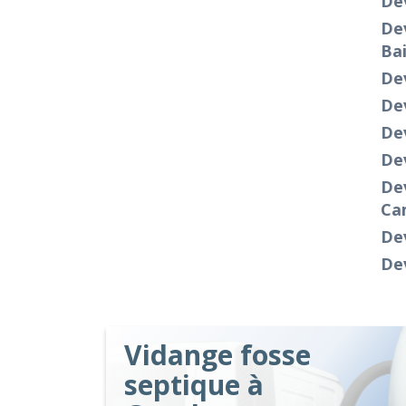
Dev
Dev
Bai
De
Dev
De
Dev
Dev
Ca
Dev
Dev
Vidange fosse
septique à