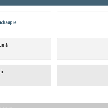
ouchaupre
ue à
 à