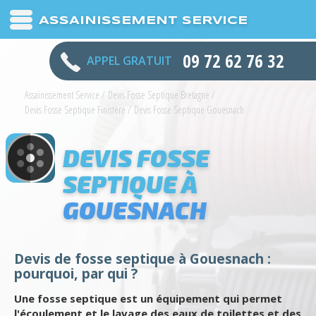
ASSAINISSEMENT SERVICE
09 72 62 76 32
APPEL GRATUIT
Assainissement Service
/
Devis Fosse Septique Bretagne
/
Devis Fosse Septique Finistère
/
Devis Fosse Septique Gouesnach
DEVIS FOSSE
SEPTIQUE À
GOUESNACH
Devis de fosse septique à Gouesnach :
pourquoi, par qui ?
Une fosse septique est un équipement qui permet
l'écoulement et le lavage des eaux de toilettes et des