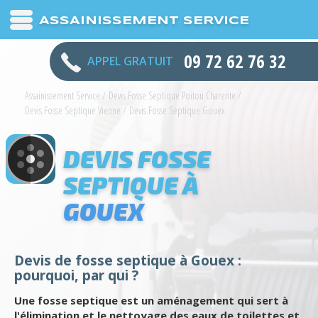
ASSAINISSEMENT SERVICE
09 72 62 76 32
APPEL GRATUIT
Assainissement Service
/
Devis Fosse Septique Poitou Charente
/
Devis Fosse Septique Vienne
/
Devis Fosse Septique Gouex
DEVIS FOSSE
SEPTIQUE À
GOUEX
Devis de fosse septique à Gouex :
pourquoi, par qui ?
Une fosse septique est un aménagement qui sert à
l'élimination et le nettoyage des eaux de toilettes et