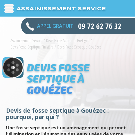
ASSAINISSEMENT SERVICE
09 72 62 76 32
APPEL GRATUIT
Assainissement Service
/
Devis Fosse Septique Bretagne
/
Devis Fosse Septique Finistère
/
Devis Fosse Septique Gouézec
DEVIS FOSSE
SEPTIQUE À
GOUÉZEC
Devis de fosse septique à Gouézec :
pourquoi, par qui ?
Une fosse septique est un aménagement qui permet
l'élimination et l'épuration des eaux usées de votre