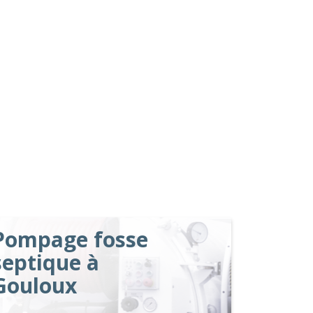
Pompage fosse
septique à
Gouloux