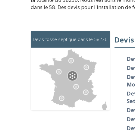
dans le 58. Des devis pour l'installation de 
Devis
Devis fosse septique dans le 58230
De
Dev
De
Mo
De
Se
Dev
Dev
Dev