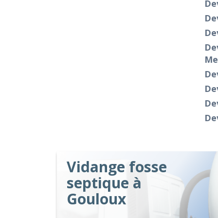
De
Dev
Dev
Dev
Me
Dev
De
Dev
Dev
Vidange fosse
septique à
Gouloux