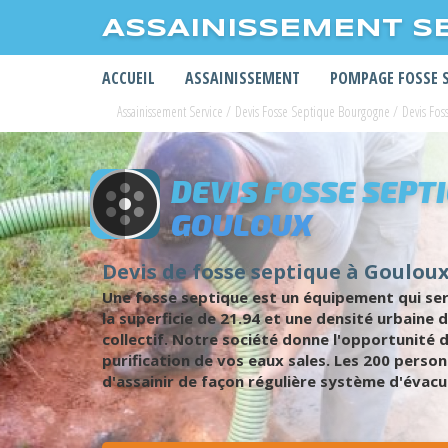
ASSAINISSEMENT S
ACCUEIL
ASSAINISSEMENT
POMPAGE FOSSE 
Assainissement Service
/
Devis Fosse Septique Bourgogne
/
Devis Fos
DEVIS FOSSE SEPT
GOULOUX
Devis de fosse septique à Gouloux 
Une fosse septique est un équipement qui sert 
la superficie de 21.94 et une densité urbaine
collectif. Notre société donne l'opportunité d
purification de vos eaux sales. Les 200 person
d'assainir de façon régulière système d'évacu