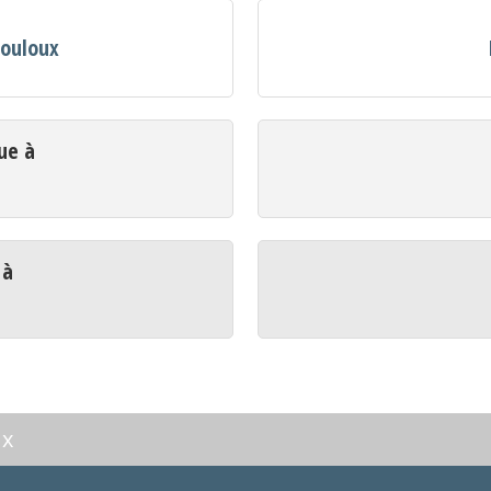
Gouloux
ue à
 à
ux