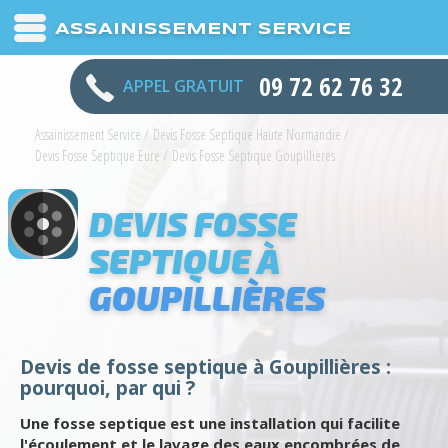
ASSAINISSEMENT SERVICE
09 72 62 76 32
APPEL GRATUIT
Assainissement Service
/
Devis Fosse Septique Haute Normandie
/
Devis Fosse Septique Eure
/
Devis Fosse Septique Goupillières
DEVIS FOSSE
SEPTIQUE À
GOUPILLIÈRES
Devis de fosse septique à Goupillières :
pourquoi, par qui ?
Une fosse septique est une installation qui facilite
l'écoulement et le lavage des eaux encombrées de