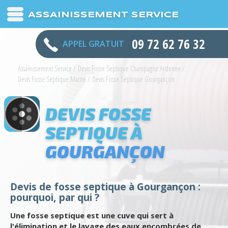
ASSAINISSEMENT SERVICE
09 72 62 76 32
APPEL GRATUIT
Assainissement Service
/
Devis Fosse Septique Champagne Ardenne
/
Devis Fosse Septique Marne
/
Devis Fosse Septique Gourgançon
DEVIS FOSSE
SEPTIQUE À
GOURGANÇON
Devis de fosse septique à Gourgançon :
pourquoi, par qui ?
Une fosse septique est une cuve qui sert à
l'élimination et le lavage des eaux encombrées de