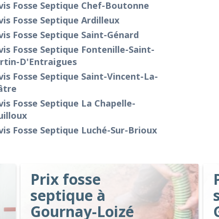
vis Fosse Septique Chef-Boutonne
is Fosse Septique Ardilleux
is Fosse Septique Saint-Génard
is Fosse Septique Fontenille-Saint-
rtin-D'Entraigues
is Fosse Septique Saint-Vincent-La-
âtre
is Fosse Septique La Chapelle-
illoux
is Fosse Septique Luché-Sur-Brioux
Prix fosse
septique à
Gournay-Loizé