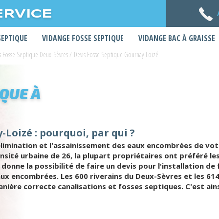
ERVICE
SEPTIQUE
VIDANGE FOSSE SEPTIQUE
VIDANGE BAC À GRAISSE
s Fosse Septique Deux-Sèvres
/
Devis Fosse Septique Gournay-Loizé
IQUE À
-Loizé : pourquoi, par qui ?
'élimination et l'assainissement des eaux encombrées de vot
ensité urbaine de 26, la plupart propriétaires ont préféré 
donne la possibilité de faire un devis pour l'installation 
ux encombrées. Les 600 riverains du Deux-Sèvres et les 614
nière correcte canalisations et fosses septiques. C'est ain