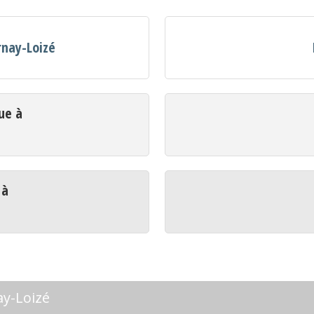
rnay-Loizé
ue à
 à
ay-Loizé