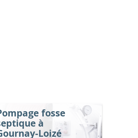
Pompage fosse
septique à
Gournay-Loizé