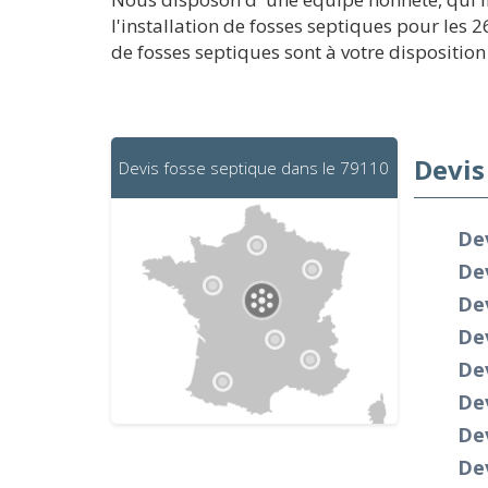
l'installation de fosses septiques pour les 
de fosses septiques sont à votre disposition 
Devis
Devis fosse septique dans le 79110
De
De
De
Dev
Dev
Dev
Dev
De