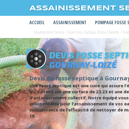
ASSAINISSEMENT S
ACCUEIL
ASSAINISSEMENT
POMPAGE FOSSE 
Assainissement Service
/
Devis Fosse Septique Poitou Charente
/
Devi
DEVIS FOSSE SEPT
GOURNAY-LOIZÉ
Devis de fosse septique à Gournay
Une fosse septique est une cuve qui assure l
qui s'étend sur une surface de 23.23 et une d
d'assainissement collectif. Notre équipé vous 
indispensable pour l'assainissement de vos ea
connaissance de l'efficacité de nettoyer de ma
10.