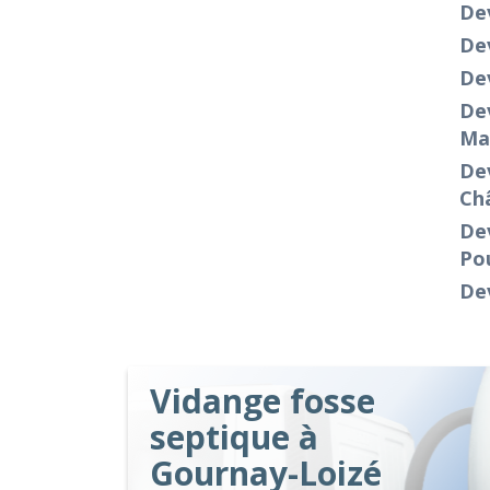
De
Dev
Dev
Dev
Ma
Dev
Ch
Dev
Pou
Dev
Vidange fosse
septique à
Gournay-Loizé