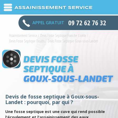
ASSAINISSEMENT SERVICE
09 72 62 76 32
APPEL GRATUIT
Assainissement Service
/
Devis Fosse Septique Franche Comte
/
Devis Fosse Septique Doubs
/
Devis Fosse Septique Goux-sous-Landet
DEVIS FOSSE
SEPTIQUE À
GOUX-SOUS-LANDET
Devis de fosse septique à Goux-sous-
Landet : pourquoi, par qui ?
Une fosse septique est une cuve qui rend possible
l'écoulement et l'assainissement des eaux