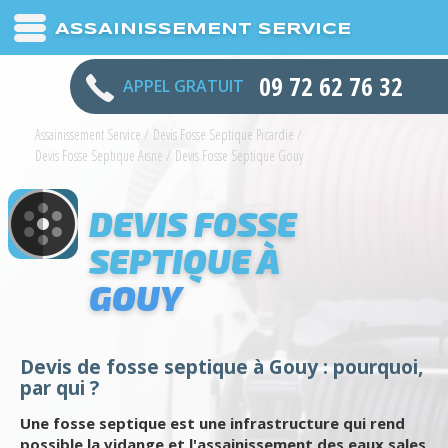
ASSAINISSEMENT SERVICE
09 72 62 76 32
APPEL GRATUIT
Assainissement Service
/
Devis Fosse Septique Picardie
/
Devis Fosse Septique Aisne
/
Devis Fosse Septique Gouy
DEVIS FOSSE
SEPTIQUE À
GOUY
Devis de fosse septique à Gouy : pourquoi,
par qui ?
Une fosse septique est une infrastructure qui rend
possible la vidange et l'assainissement des eaux sales