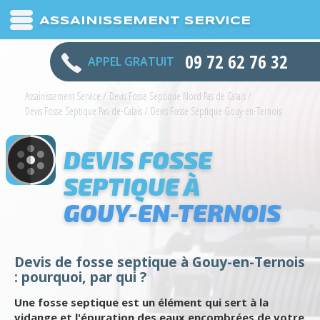
ASSAINISSEMENT SERVICE
09 72 62 76 32
APPEL GRATUIT
Assainissement Service
/
Devis Fosse Septique Nord Pas de Calais
/
Devis Fosse Septique Pas-de-Calais
/
Devis Fosse Septique Gouy-en-Ternois
DEVIS FOSSE
SEPTIQUE À
GOUY-EN-TERNOIS
Devis de fosse septique à Gouy-en-Ternois
: pourquoi, par qui ?
Une fosse septique est un élément qui sert à la
vidange et l'épuration des eaux encombrées de votre