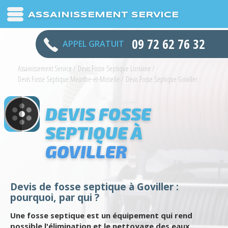
ASSAINISSEMENT SERVICE
09 72 62 76 32
APPEL GRATUIT
Assainissement Service
/
Devis Fosse Septique Lorraine
/
Devis Fosse Septique Meurthe-et-Moselle
/
Devis Fosse Septique Goviller
DEVIS FOSSE
SEPTIQUE À
GOVILLER
Devis de fosse septique à Goviller :
pourquoi, par qui ?
Une fosse septique est un équipement qui rend
possible l'élimination et le nettoyage des eaux