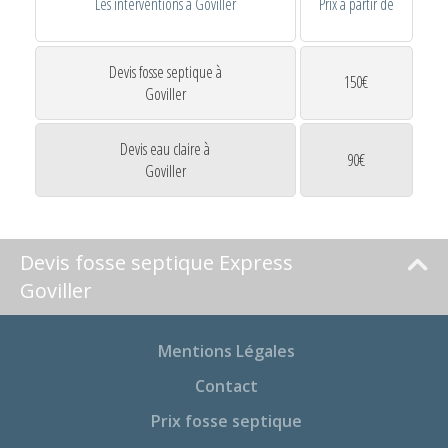
Les interventions à Goviller
Prix à partir de
Devis fosse septique à
150€
Goviller
Devis eau claire à
90€
Goviller
Devis fosse septique Express
Goviller
Mentions Légales
Contact
Prix fosse septique