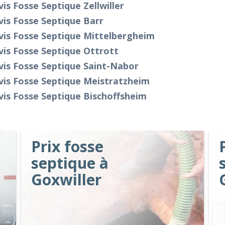
is Fosse Septique Zellwiller
is Fosse Septique Barr
vis Fosse Septique Mittelbergheim
is Fosse Septique Ottrott
is Fosse Septique Saint-Nabor
vis Fosse Septique Meistratzheim
is Fosse Septique Bischoffsheim
Prix fosse
septique à
Goxwiller