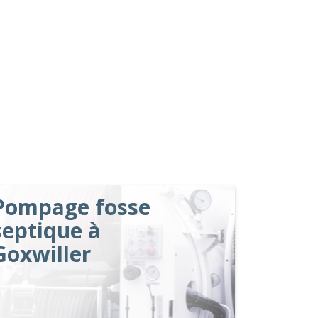
Pompage fosse
septique à
Goxwiller