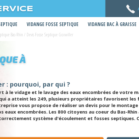
ERVICE
SEPTIQUE
VIDANGE FOSSE SEPTIQUE
VIDANGE BAC À GRAISSE
eptique Bas-Rhin
/
Devis Fosse Septique Goxwiller
IQUE À
r : pourquoi, par qui ?
ert à le vidage et le lavage des eaux encombrées de votre m
qui a atteint les 249, plusieurs propriétaires favorisent le
treprise vous propose de réaliser un devis pour le montage
os eaux encombrées. Les 800 citoyens au coeur du Bas-Rhin a
r correctement système d'écoulement et fosses septiques. C'e