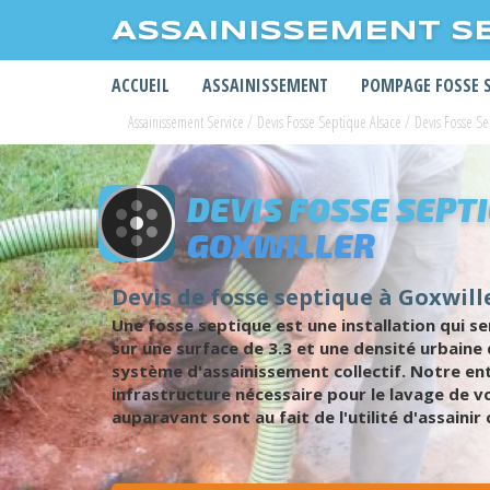
ASSAINISSEMENT S
ACCUEIL
ASSAINISSEMENT
POMPAGE FOSSE 
Assainissement Service
/
Devis Fosse Septique Alsace
/
Devis Fosse S
DEVIS FOSSE SEPT
GOXWILLER
Devis de fosse septique à Goxwille
Une fosse septique est une installation qui s
sur une surface de 3.3 et une densité urbaine 
système d'assainissement collectif. Notre en
infrastructure nécessaire pour le lavage de v
auparavant sont au fait de l'utilité d'assaini