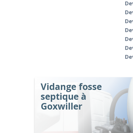
Dev
Dev
De
Dev
Dev
De
Dev
Vidange fosse
septique à
Goxwiller