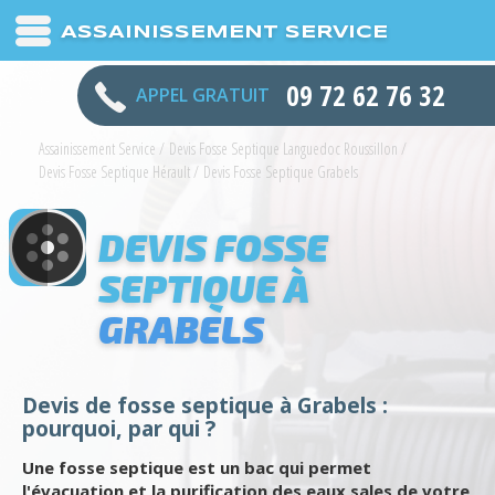
ASSAINISSEMENT SERVICE
09 72 62 76 32
APPEL GRATUIT
Assainissement Service
/
Devis Fosse Septique Languedoc Roussillon
/
Devis Fosse Septique Hérault
/
Devis Fosse Septique Grabels
DEVIS FOSSE
SEPTIQUE À
GRABELS
Devis de fosse septique à Grabels :
pourquoi, par qui ?
Une fosse septique est un bac qui permet
l'évacuation et la purification des eaux sales de votre