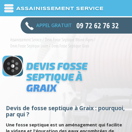
ASSAINISSEMENT SERVICE
09 72 62 76 32
APPEL GRATUIT
Assainissement Service
/
Devis Fosse Septique Rhone Alpes
/
Devis Fosse Septique Loire
/
Devis Fosse Septique Graix
DEVIS FOSSE
SEPTIQUE À
GRAIX
Devis de fosse septique à Graix : pourquoi,
par qui ?
Une fosse septique est un aménagement qui facilite
le vidage et l'épuration des eaux encombrées de