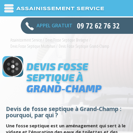
ASSAINISSEMENT SERVICE
09 72 62 76 32
APPEL GRATUIT
Assainissement Service
/
Devis Fosse Septique Bretagne
/
Devis Fosse Septique Morbihan
/
Devis Fosse Septique Grand-Champ
DEVIS FOSSE
SEPTIQUE À
GRAND-CHAMP
Devis de fosse septique à Grand-Champ :
pourquoi, par qui ?
Une fosse septique est un aménagement qui sert à le
vidage et l'épuration des eaux de toilettes et des