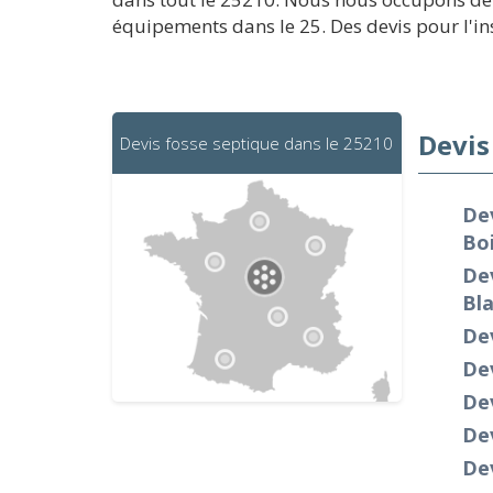
équipements dans le 25. Des devis pour l'ins
Devis
Devis fosse septique dans le 25210
De
Bo
Dev
Bl
Dev
De
Dev
Dev
Dev