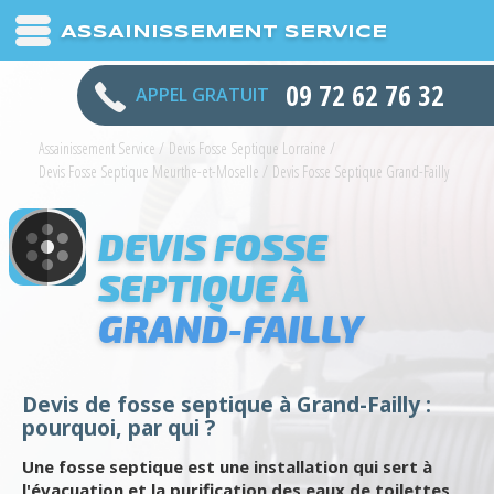
ASSAINISSEMENT SERVICE
09 72 62 76 32
APPEL GRATUIT
Assainissement Service
/
Devis Fosse Septique Lorraine
/
Devis Fosse Septique Meurthe-et-Moselle
/
Devis Fosse Septique Grand-Failly
DEVIS FOSSE
SEPTIQUE À
GRAND-FAILLY
Devis de fosse septique à Grand-Failly :
pourquoi, par qui ?
Une fosse septique est une installation qui sert à
l'évacuation et la purification des eaux de toilettes