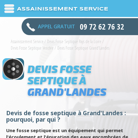
ASSAINISSEMENT SERVICE
09 72 62 76 32
APPEL GRATUIT
Assainissement Service
/
Devis Fosse Septique Pays de la Loire
/
Devis Fosse Septique Vendée
/
Devis Fosse Septique Grand'Landes
DEVIS FOSSE
SEPTIQUE À
GRAND'LANDES
Devis de fosse septique à Grand'Landes :
pourquoi, par qui ?
Une fosse septique est un équipement qui permet
l'écoulement et l'épuration des eaux encombrées de