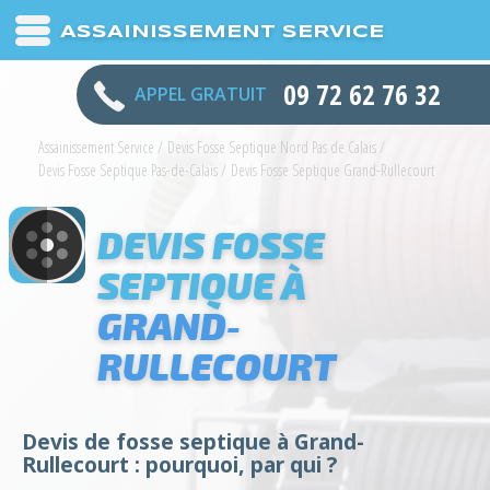
ASSAINISSEMENT SERVICE
09 72 62 76 32
APPEL GRATUIT
Assainissement Service
/
Devis Fosse Septique Nord Pas de Calais
/
Devis Fosse Septique Pas-de-Calais
/
Devis Fosse Septique Grand-Rullecourt
DEVIS FOSSE
SEPTIQUE À
GRAND-
RULLECOURT
Devis de fosse septique à Grand-
Rullecourt : pourquoi, par qui ?