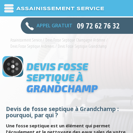
ASSAINISSEMENT SERVICE
09 72 62 76 32
APPEL GRATUIT
Assainissement Service
/
Devis Fosse Septique Champagne Ardenne
/
Devis Fosse Septique Ardennes
/
Devis Fosse Septique Grandchamp
DEVIS FOSSE
SEPTIQUE À
GRANDCHAMP
Devis de fosse septique à Grandchamp :
pourquoi, par qui ?
Une fosse septique est un élément qui permet
l'écoulement et le nettoyage des eaux sales de votre