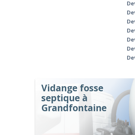
Dev
Dev
Dev
Dev
Dev
Dev
Dev
Vidange fosse
septique à
Grandfontaine