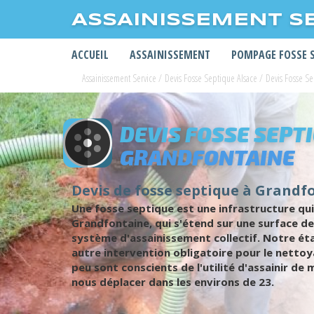
ASSAINISSEMENT S
ACCUEIL
ASSAINISSEMENT
POMPAGE FOSSE 
Assainissement Service
/
Devis Fosse Septique Alsace
/
Devis Fosse S
DEVIS FOSSE SEPT
GRANDFONTAINE
Devis de fosse septique à Grandfo
Une fosse septique est une infrastructure qui 
Grandfontaine, qui s'étend sur une surface de 
système d'assainissement collectif. Notre ét
autre intervention obligatoire pour le nettoya
peu sont conscients de l'utilité d'assainir d
nous déplacer dans les environs de 23.