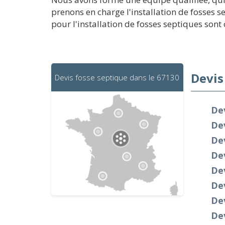
prenons en charge l'installation de fosses s
pour l'installation de fosses septiques sont 
Devis
Devis fosse septique dans le 67130
De
Dev
De
De
Dev
De
Dev
De