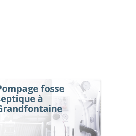
Pompage fosse
septique à
Grandfontaine