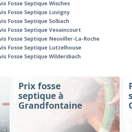
is Fosse Septique Wisches
is Fosse Septique Luvigny
is Fosse Septique Solbach
is Fosse Septique Vexaincourt
is Fosse Septique Neuviller-La-Roche
is Fosse Septique Lutzelhouse
is Fosse Septique Wildersbach
Prix fosse
septique à
Grandfontaine