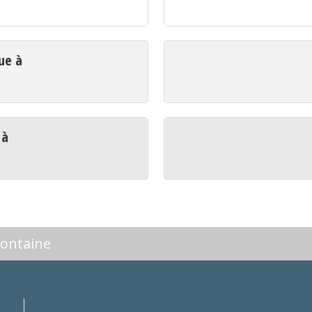
ue à
e
 à
e
fontaine