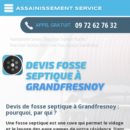
ASSAINISSEMENT SERVICE
09 72 62 76 32
APPEL GRATUIT
Assainissement Service
/
Devis Fosse Septique Picardie
/
Devis Fosse Septique Oise
/
Devis Fosse Septique Grandfresnoy
DEVIS FOSSE
SEPTIQUE À
GRANDFRESNOY
Devis de fosse septique à Grandfresnoy :
pourquoi, par qui ?
Une fosse septique est une cuve qui permet le vidage
et le lavage des eaux vannes de votre résidence. Dans