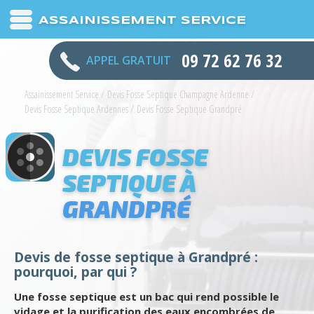
ASSAINISSEMENT SERVICE
09 72 62 76 32
APPEL GRATUIT
Assainissement Service
/
Devis Fosse Septique Champagne Ardenne
/
Devis Fosse Septique Ardennes
/
Devis Fosse Septique Grandpré
DEVIS FOSSE
SEPTIQUE À
GRANDPRÉ
Devis de fosse septique à Grandpré :
pourquoi, par qui ?
Une fosse septique est un bac qui rend possible le
vidage et la purification des eaux encombrées de