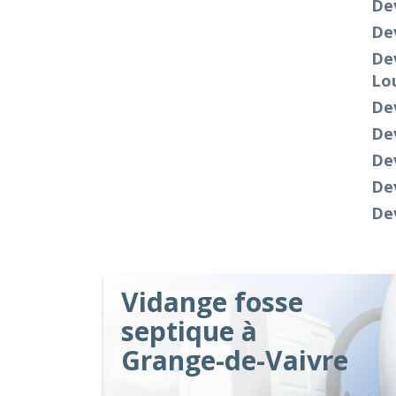
Dev
Dev
De
Lo
De
De
De
Dev
De
Vidange fosse
septique à
Grange-de-Vaivre