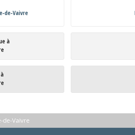
ge-de-Vaivre
ue à
re
 à
re
-de-Vaivre