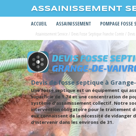
ASSAINISSEMENT S
ACCUEIL
ASSAINISSEMENT
POMPAGE FOSSE 
Assainissement Service
/
Devis Fosse Septique Franche Comte
/
Devis
DEVIS FOSSE SEPT
GRANGE-DE-VAIVR
Devis de fosse septique à Grange-
Une fosse septique est un équipement qui assu
superficie de 1.74 et une concentration de po
système d'assainissement collectif. Notre so
intervention obligatoire pour le traitement de
eux connaissent de la nécessité de vidanger 
d'intervenir dans les environs de 31.