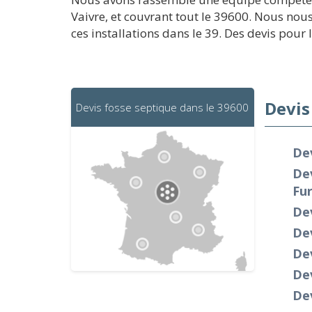
Vaivre, et couvrant tout le 39600. Nous nou
ces installations dans le 39. Des devis pour 
Devis
Devis fosse septique dans le 39600
De
Dev
Fur
De
De
De
Dev
Dev