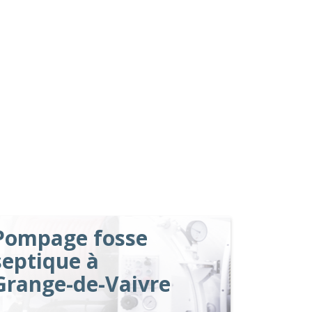
Pompage fosse
septique à
Grange-de-Vaivre