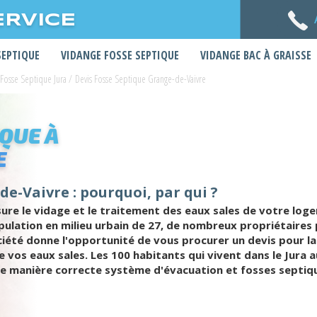
ERVICE
SEPTIQUE
VIDANGE FOSSE SEPTIQUE
VIDANGE BAC À GRAISSE
 Fosse Septique Jura
/
Devis Fosse Septique Grange-de-Vaivre
IQUE À
E
de-Vaivre : pourquoi, par qui ?
re le vidage et le traitement des eaux sales de votre loge
pulation en milieu urbain de 27, de nombreux propriétaires
ciété donne l'opportunité de vous procurer un devis pour la
 vos eaux sales. Les 100 habitants qui vivent dans le Jura a
de manière correcte système d'évacuation et fosses septiqu