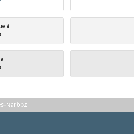
ue à
z
 à
z
es-Narboz