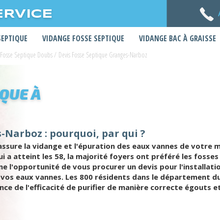
ERVICE
SEPTIQUE
VIDANGE FOSSE SEPTIQUE
VIDANGE BAC À GRAISSE
 Fosse Septique Doubs
/
Devis Fosse Septique Granges-Narboz
IQUE À
-Narboz : pourquoi, par qui ?
sure la vidange et l'épuration des eaux vannes de votre ma
ui a atteint les 58, la majorité foyers ont préféré les foss
ne l'opportunité de vous procurer un devis pour l'installat
e vos eaux vannes. Les 800 résidents dans le département d
nce de l'efficacité de purifier de manière correcte égouts et