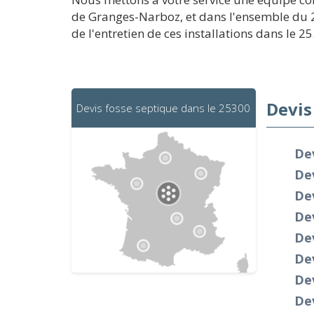
de Granges-Narboz, et dans l'ensemble du 2
de l'entretien de ces installations dans le 2
Devis
Devis fosse septique dans le 25300
De
De
De
De
Dev
Dev
Dev
Dev