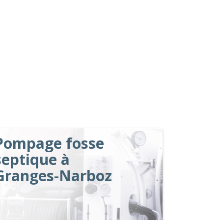
Pompage fosse
septique à
Granges-Narboz