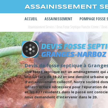
ASSAINISSEMENT S
ACCUEIL
ASSAINISSEMENT
POMPAGE FOSSE 
Assainissement Service
/
Devis Fosse Septique Franche Comte
/
Devis
DEVIS FOSSE SEPT
GRANGES-NARBOZ
Devis de fosse septique à Granges
Une fosse septique est un aménagement qui as
une surface de 16.22 et une densité urbaine q
d'assainissement collectif. Notre société don
infrastructure nécessaire pour l'épuration d
et les 627 résidents dans le passé ont conscie
nous demandent d'intervenir dans le 20.