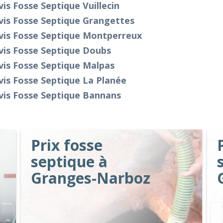
is Fosse Septique Vuillecin
vis Fosse Septique Grangettes
vis Fosse Septique Montperreux
vis Fosse Septique Doubs
vis Fosse Septique Malpas
is Fosse Septique La Planée
vis Fosse Septique Bannans
Prix fosse
septique à
Granges-Narboz