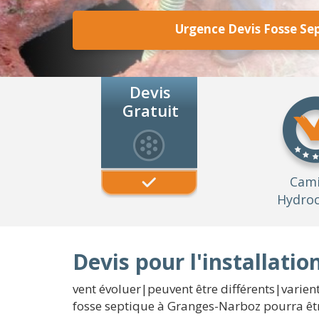
Urgence Devis Fosse Se
Devis
Gratuit
Cam
Hydroc
Devis pour l'installati
vent évoluer|peuvent être différents|varient
fosse septique à Granges-Narboz pourra êtr