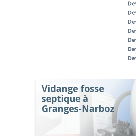
Dev
De
De
De
De
Dev
De
Vidange fosse
septique à
Granges-Narboz