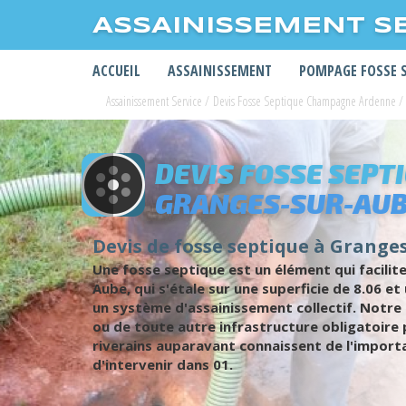
ASSAINISSEMENT S
ACCUEIL
ASSAINISSEMENT
POMPAGE FOSSE 
Assainissement Service
/
Devis Fosse Septique Champagne Ardenne
/
DEVIS FOSSE SEPT
GRANGES-SUR-AU
Devis de fosse septique à Granges
Une fosse septique est un élément qui facilite
Aube, qui s'étale sur une superficie de 8.06 
un système d'assainissement collectif. Notre
ou de toute autre infrastructure obligatoire p
riverains auparavant connaissent de l'import
d'intervenir dans 01.