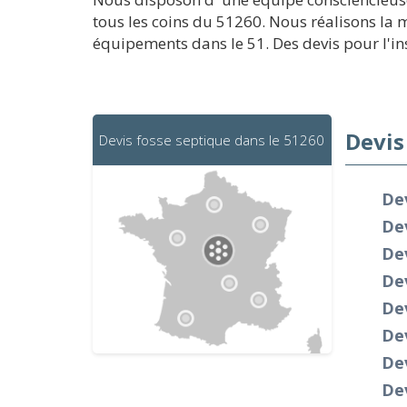
tous les coins du 51260. Nous réalisons la 
équipements dans le 51. Des devis pour l'ins
Devis
Devis fosse septique dans le 51260
De
Dev
De
De
Dev
De
De
De