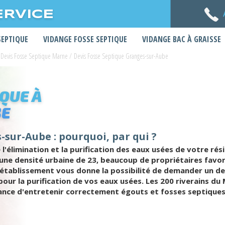
ERVICE
SEPTIQUE
VIDANGE FOSSE SEPTIQUE
VIDANGE BAC À GRAISSE
Devis Fosse Septique Marne
/
Devis Fosse Septique Granges-sur-Aube
IQUE À
BE
-sur-Aube : pourquoi, par qui ?
 l'élimination et la purification des eaux usées de votre rés
et une densité urbaine de 23, beaucoup de propriétaires favo
 établissement vous donne la possibilité de demander un de
our la purification de vos eaux usées. Les 200 riverains du 
ance d'entretenir correctement égouts et fosses septiques