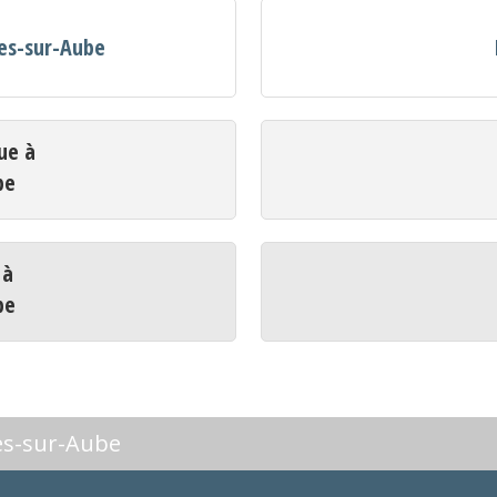
ges-sur-Aube
ue à
be
 à
be
es-sur-Aube