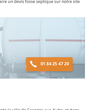
ire un devis fosse septique sur notre site
01 84 25 47 20
te la ville de Granges-sur-Aube, et dans