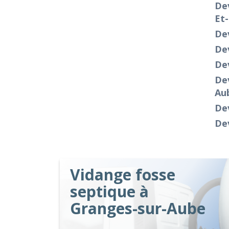
De
Et
Dev
Dev
Dev
Dev
Au
Dev
De
Vidange fosse
septique à
Granges-sur-Aube