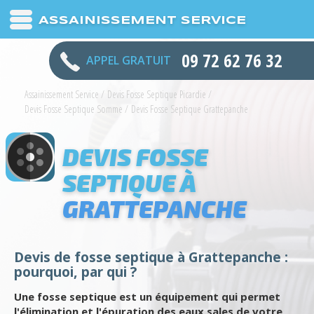
ASSAINISSEMENT SERVICE
09 72 62 76 32
APPEL GRATUIT
Assainissement Service
/
Devis Fosse Septique Picardie
/
Devis Fosse Septique Somme
/
Devis Fosse Septique Grattepanche
DEVIS FOSSE
SEPTIQUE À
GRATTEPANCHE
Devis de fosse septique à Grattepanche :
pourquoi, par qui ?
Une fosse septique est un équipement qui permet
l'élimination et l'épuration des eaux sales de votre