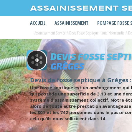
ASSAINISSEMENT S
ACCUEIL
ASSAINISSEMENT
POMPAGE FOSSE 
Assainissement Service
/
Devis Fosse Septique Haute Normandie
/
De
DEVIS FOSSE SEPT
GRÈGES
Devis de fosse septique à Grèges :
Une fosse septique est un aménagement qui fac
qui possède une superficie de 3.13 et une den
système d'assainissement collectif. Notre ét
alors de toute autre prestation avantageuse
les 801 et les 742 personnes dans le passé co
cela qu'ils nous sollicitent dans 14.