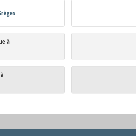
Grèges
ue à
 à