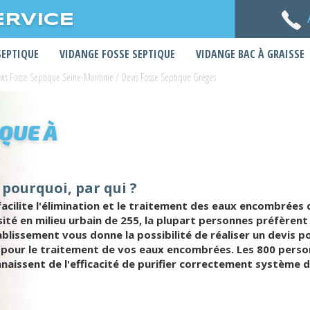
ERVICE
SEPTIQUE
VIDANGE FOSSE SEPTIQUE
VIDANGE BAC À GRAISSE
vis Fosse Septique Seine-Maritime
/
Devis Fosse Septique Grèges
IQUE À
 pourquoi, par qui ?
ilite l'élimination et le traitement des eaux encombrées de
sité en milieu urbain de 255, la plupart personnes préfèrent
ablissement vous donne la possibilité de réaliser un devis
 pour le traitement de vos eaux encombrées. Les 800 pers
nnaissent de l'efficacité de purifier correctement système 