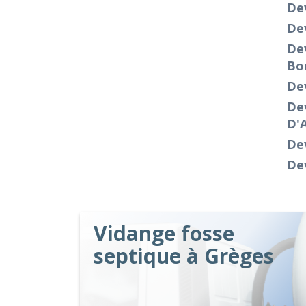
De
Dev
Dev
Bou
De
Dev
D'
De
Dev
Vidange fosse
septique à Grèges