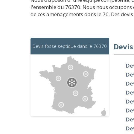
l'ensemble du 76370. Nous nous occupons d
de ces aménagements dans le 76. Des devis p
Devis
Devis fosse septique dans le 76370
De
Dev
Dev
De
Dev
Dev
De
Dev