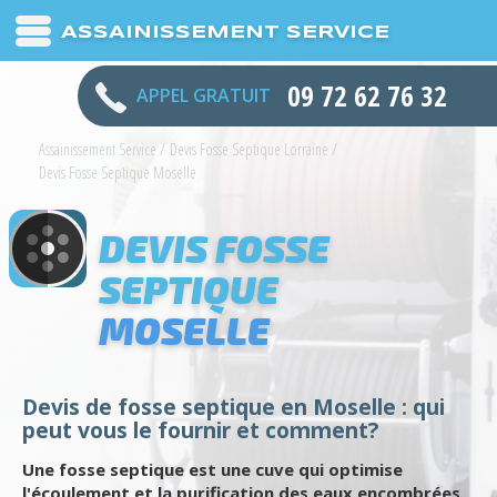
ASSAINISSEMENT SERVICE
09 72 62 76 32
APPEL GRATUIT
Assainissement Service
/
Devis Fosse Septique Lorraine
/
Devis Fosse Septique Moselle
DEVIS FOSSE
SEPTIQUE
MOSELLE
Devis de fosse septique en Moselle : qui
peut vous le fournir et comment?
Une fosse septique est une cuve qui optimise
l'écoulement et la purification des eaux encombrées