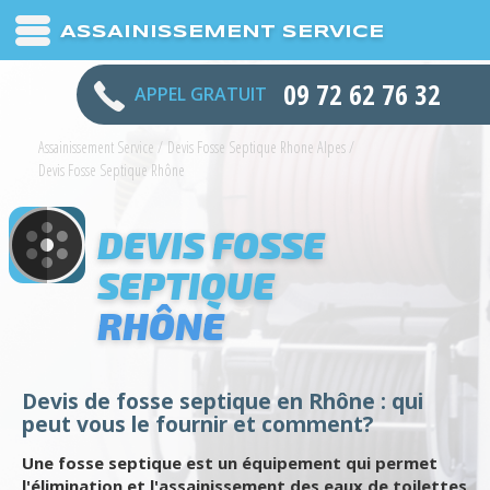
ASSAINISSEMENT SERVICE
09 72 62 76 32
APPEL GRATUIT
Assainissement Service
/
Devis Fosse Septique Rhone Alpes
/
Devis Fosse Septique Rhône
DEVIS FOSSE
SEPTIQUE
RHÔNE
Devis de fosse septique en Rhône : qui
peut vous le fournir et comment?
Une fosse septique est un équipement qui permet
l'élimination et l'assainissement des eaux de toilettes