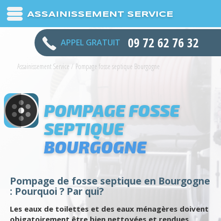
ASSAINISSEMENT SERVICE
09 72 62 76 32
APPEL GRATUIT
Assainissement Service
/
Pompage fosse septique Bourgogne
POMPAGE FOSSE
SEPTIQUE
BOURGOGNE
Pompage de fosse septique en Bourgogne
: Pourquoi ? Par qui?
Les eaux de toilettes et des eaux ménagères doivent
obigatoirement être bien nettoyées et rendues