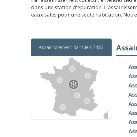
dans une station d'épuration. L'assainisseme
eaux sales pour une seule habitation. Notre
Assai
Assainissement dans le 67482
As
Ass
Ass
Ass
As
As
As
As