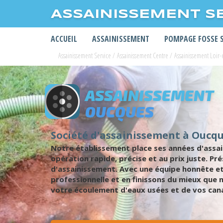
ASSAINISSEMENT S
ACCUEIL
ASSAINISSEMENT
POMPAGE FOSSE 
Assainissement Service
/
Assainissement Centre
/
Assainissement Loir-
ASSAINISSEMENT
OUCQUES
Société d'assainissement à Oucq
Notre établissement place ses années d'assa
opération rapide, précise et au prix juste. P
d'assainissement. Avec une équipe honnête et
professionnelle et en finissons du mieux que
votre écoulement d'eaux usées et de vos cana