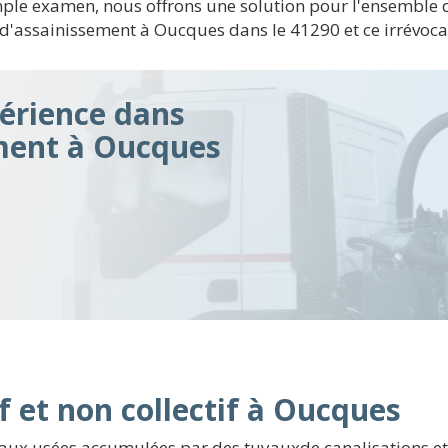
e examen, nous offrons une solution pour l'ensemble d
 d'assainissement à Oucques dans le 41290 et ce irrévoc
érience dans
ement à Oucques
f et non collectif à Oucques
aux usées accumulées par des tuyauxde canalisations et en