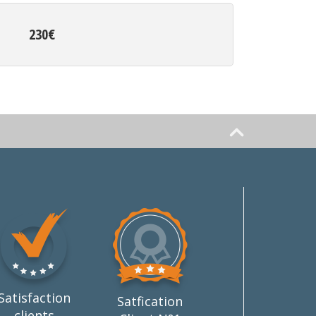
230€
Satisfaction
Satfication
clients