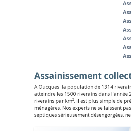
As
As
Ass
As
As
As
As
Assainissement collect
A Oucques, la population de 1314 riverain
atteindre les 1500 riverains dans l'année 2
riverains par km², il est plus simple de pr
ménagères. Nos experts ne se laissent pas
septiques sérieusement désengorgées, net