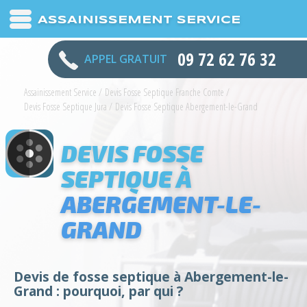
ASSAINISSEMENT SERVICE
09 72 62 76 32
APPEL GRATUIT
Assainissement Service
/
Devis Fosse Septique Franche Comte
/
Devis Fosse Septique Jura
/
Devis Fosse Septique Abergement-le-Grand
DEVIS FOSSE
SEPTIQUE À
ABERGEMENT-LE-
GRAND
Devis de fosse septique à Abergement-le-
Grand : pourquoi, par qui ?