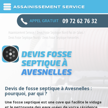
ASSAINISSEMENT SERVICE
09 72 62 76 32
APPEL GRATUIT
Assainissement Service
/
Devis Fosse Septique Nord Pas de Calais
/
Devis Fosse Septique Nord
/
Devis Fosse Septique Avesnelles
DEVIS FOSSE
SEPTIQUE À
AVESNELLES
Devis de fosse septique à Avesnelles :
pourquoi, par qui ?
Une fosse septique est une cuve qui facilite le vidage
et le nettoyage des eaux usées de votre résidence.