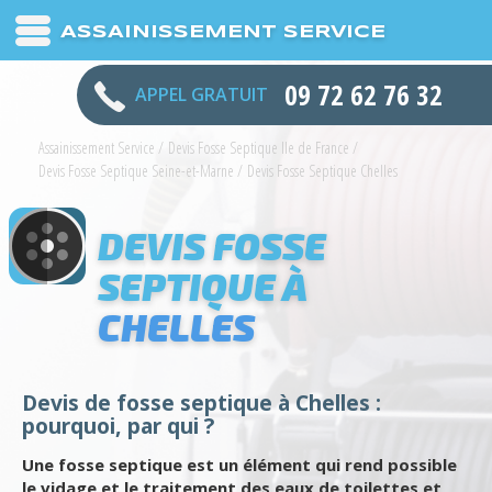
ASSAINISSEMENT SERVICE
09 72 62 76 32
APPEL GRATUIT
Assainissement Service
/
Devis Fosse Septique Ile de France
/
Devis Fosse Septique Seine-et-Marne
/
Devis Fosse Septique Chelles
DEVIS FOSSE
SEPTIQUE À
CHELLES
Devis de fosse septique à Chelles :
pourquoi, par qui ?
Une fosse septique est un élément qui rend possible
le vidage et le traitement des eaux de toilettes et