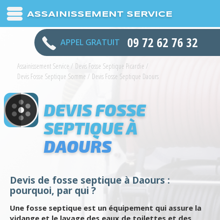
ASSAINISSEMENT SERVICE
09 72 62 76 32
APPEL GRATUIT
Assainissement Service
/
Devis Fosse Septique Picardie
/
Devis Fosse Septique Somme
/
Devis Fosse Septique Daours
DEVIS FOSSE
SEPTIQUE À
DAOURS
Devis de fosse septique à Daours :
pourquoi, par qui ?
Une fosse septique est un équipement qui assure la
vidange et le lavage des eaux de toilettes et des