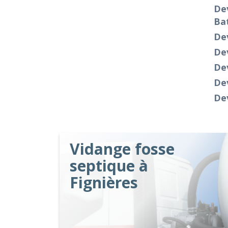
Dev
Bat
Dev
Dev
Dev
Dev
De
Vidange fosse
septique à
Fignières