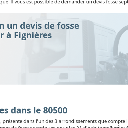
que. Il vous est possible de demander un devis fosse sep
n un devis de fosse
r à Fignières
es dans le 80500
présente dans l'un des 3 arrondissements que compte la v
t de fosses septiques pour les 21 d'habitants/km² et fa