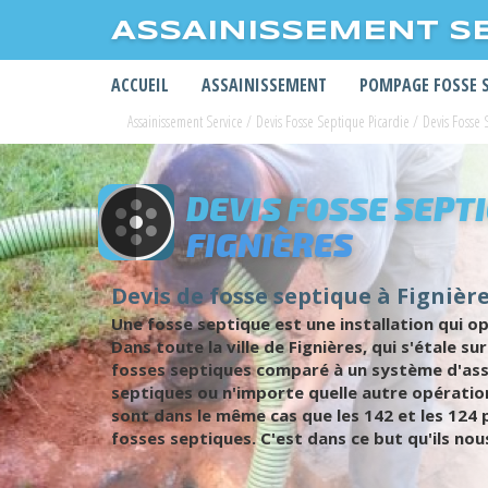
ASSAINISSEMENT S
ACCUEIL
ASSAINISSEMENT
POMPAGE FOSSE 
Assainissement Service
/
Devis Fosse Septique Picardie
/
Devis Fosse
DEVIS FOSSE SEPT
FIGNIÈRES
Devis de fosse septique à Fignière
Une fosse septique est une installation qui o
Dans toute la ville de Fignières, qui s'étale s
fosses septiques comparé à un système d'assa
septiques ou n'importe quelle autre opératio
sont dans le même cas que les 142 et les 12
fosses septiques. C'est dans ce but qu'ils nou