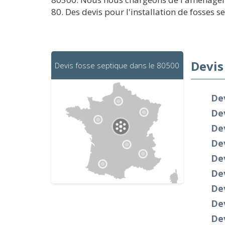
80. Des devis pour l'installation de fosses se
Devis
Devis fosse septique dans le 80500
Dev
Dev
De
Dev
Dev
De
De
Dev
De