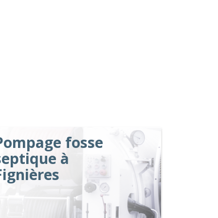
Pompage fosse
septique à
Fignières