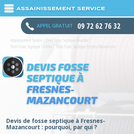
ASSAINISSEMENT SERVICE
09 72 62 76 32
APPEL GRATUIT
Assainissement Service
/
Devis Fosse Septique Picardie
/
Devis Fosse Septique Somme
/
Devis Fosse Septique Fresnes-Mazancourt
DEVIS FOSSE
SEPTIQUE À
FRESNES-
MAZANCOURT
Devis de fosse septique à Fresnes-
Mazancourt : pourquoi, par qui ?