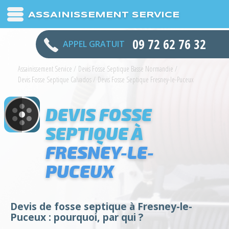
ASSAINISSEMENT SERVICE
09 72 62 76 32
APPEL GRATUIT
Assainissement Service
/
Devis Fosse Septique Basse Normandie
/
Devis Fosse Septique Calvados
/
Devis Fosse Septique Fresney-le-Puceux
DEVIS FOSSE
SEPTIQUE À
FRESNEY-LE-
PUCEUX
Devis de fosse septique à Fresney-le-
Puceux : pourquoi, par qui ?