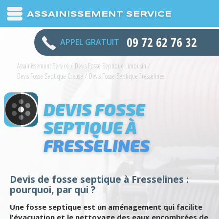
ASSAINISSEMENT SERVICE
09 72 62 76 32
APPEL GRATUIT
Assainissement Service
/
Devis Fosse Septique Limousin
/
Devis Fosse Septique Creuse
/
Devis Fosse Septique Fresselines
DEVIS FOSSE
SEPTIQUE À
FRESSELINES
Devis de fosse septique à Fresselines :
pourquoi, par qui ?
Une fosse septique est un aménagement qui facilite
l'évacuation et le nettoyage des eaux encombrées de