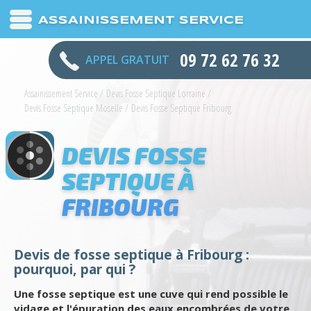
ASSAINISSEMENT SERVICE
09 72 62 76 32
APPEL GRATUIT
Assainissement Service
/
Devis Fosse Septique Lorraine
/
Devis Fosse Septique Moselle
/
Devis Fosse Septique Fribourg
DEVIS FOSSE
SEPTIQUE À
FRIBOURG
Devis de fosse septique à Fribourg :
pourquoi, par qui ?
Une fosse septique est une cuve qui rend possible le
vidage et l'épuration des eaux encombrées de votre